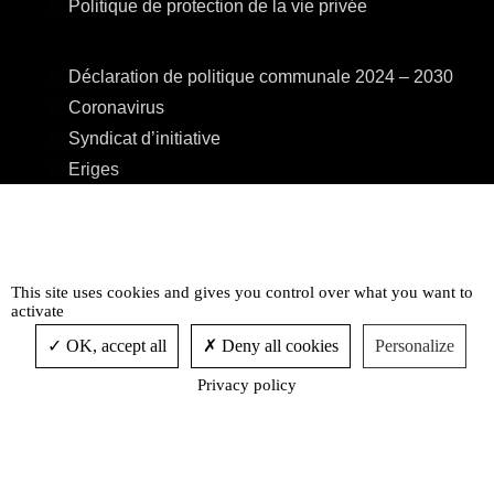
Politique de protection de la vie privée
Déclaration de politique communale 2024 – 2030
Coronavirus
Syndicat d’initiative
Eriges
A.R.E.B.S.
C.P.A.S.
Centre Culturel
This site uses cookies and gives you control over what you want to
Accessibilité
activate
OK, accept all
Deny all cookies
Personalize
Privacy policy