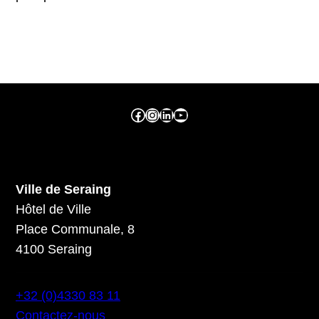
Facebook ville de seraing
Instragram ville de seraing
linkedin – ville de seraing
YouTube
Ville de Seraing
Hôtel de Ville
Place Communale, 8
4100 Seraing
+32 (0)4330 83 11
Contactez-nous