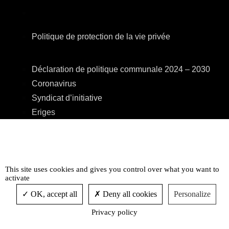
Politique de protection de la vie privée
Déclaration de politique communale 2024 – 2030
Coronavirus
Syndicat d’initiative
Eriges
A.R.E.B.S.
C.P.A.S.
Centre Culturel
Accessibilité
This site uses cookies and gives you control over what you want to
activate
OK, accept all
Deny all cookies
Personalize
Privacy policy