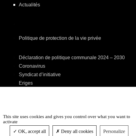
Actualités
Politique de protection de la vie privée
Déclaration de politique communale 2024 – 2030
Coronavirus
Syndicat d’initiative
Eriges
A.R.E.B.S.
C.P.A.S.
Centre Culturel
This site uses cookies and gives you control over what you want to
Accessibilité
activate
OK, accept all
Deny all cookies
Personalize