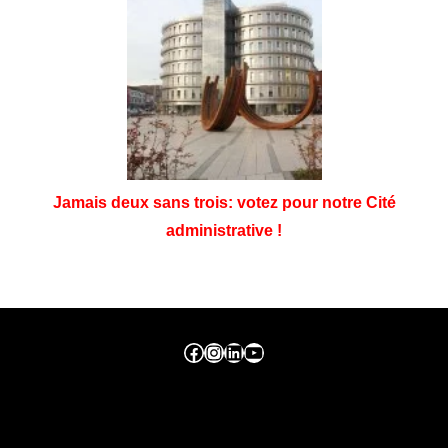
Jamais deux sans trois: votez pour notre Cité
administrative !
Facebook ville de seraing
Instragram ville de seraing
linkedin – ville de seraing
YouTube