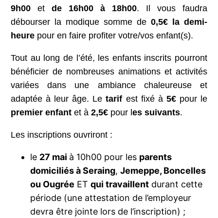
9h00
et
de 16h00 à 18h00
. Il vous faudra
débourser la modique somme de
0,5€ la demi-
heure
pour en faire profiter votre/vos enfant(s).
Tout au long de l’été, les enfants inscrits pourront
bénéficier de nombreuses animations et activités
variées dans une ambiance chaleureuse et
adaptée à leur âge. Le
tarif
est fixé à
5€
pour le
premier enfant
et à
2,5€
pour l
es suivants
.
Les inscriptions ouvriront :
le
27 mai
à 10h00 pour les
parents
domiciliés à Seraing
,
Jemeppe, Boncelles
ou Ougrée
ET
qui travaillent
durant cette
période (une attestation de l’employeur
devra être jointe lors de l’inscription) ;