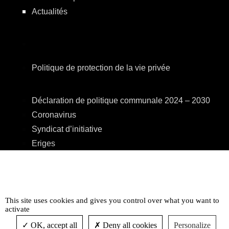
Actualités
Politique de protection de la vie privée
Déclaration de politique communale 2024 – 2030
Coronavirus
Syndicat d’initiative
Eriges
A.R.E.B.S.
C.P.A.S.
Centre Culturel
This site uses cookies and gives you control over what you want to
Accessibilité
activate
OK, accept all
Deny all cookies
Personalize