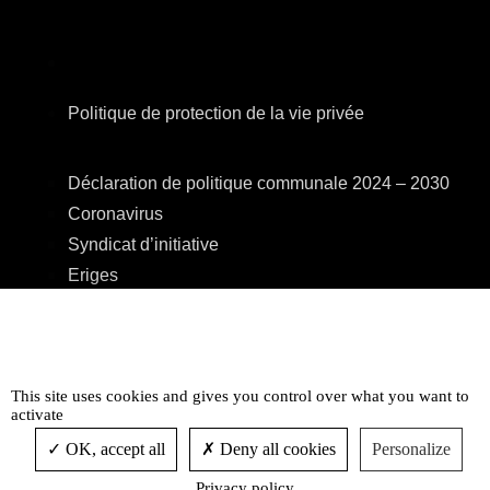
Politique de protection de la vie privée
Déclaration de politique communale 2024 – 2030
Coronavirus
Syndicat d’initiative
Eriges
A.R.E.B.S.
C.P.A.S.
Centre Culturel
This site uses cookies and gives you control over what you want to
Accessibilité
activate
OK, accept all
Deny all cookies
Personalize
Privacy policy