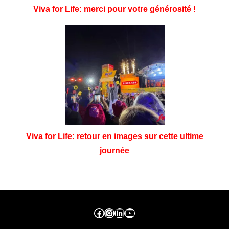
Viva for Life: merci pour votre générosité !
Viva for Life: retour en images sur cette ultime
journée
Facebook ville de seraing
Instragram ville de seraing
linkedin – ville de seraing
YouTube