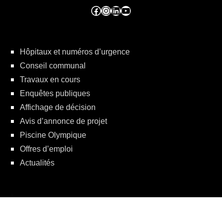
Facebook ville de seraing
Instragram ville de seraing
linkedin – ville de seraing
YouTube
Hôpitaux et numéros d’urgence
Conseil communal
Travaux en cours
Enquêtes publiques
Affichage de décision
Avis d’annonce de projet
Piscine Olympique
Offres d’emploi
Actualités
Politique de protection de la vie privée