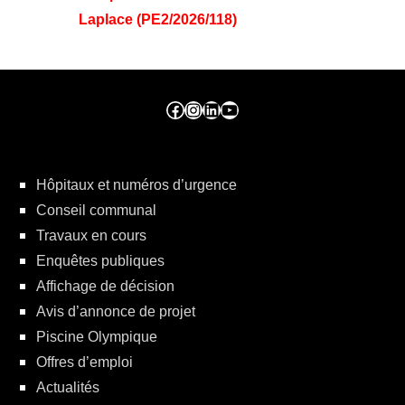
Laplace (PE2/2026/118)
Facebook ville de seraing
Instragram ville de seraing
linkedin – ville de seraing
YouTube
Hôpitaux et numéros d’urgence
Conseil communal
Travaux en cours
Enquêtes publiques
Affichage de décision
Avis d’annonce de projet
Piscine Olympique
Offres d’emploi
Actualités