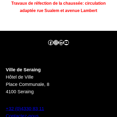
Travaux de réfection de la chaussée: circulation
adaptée rue Sualem et avenue Lambert
Facebook ville de seraing
Instragram ville de seraing
linkedin – ville de seraing
YouTube
Ville de Seraing
Hôtel de Ville
Place Communale, 8
4100 Seraing
+32 (0)4330 83 11
Contactez-nous