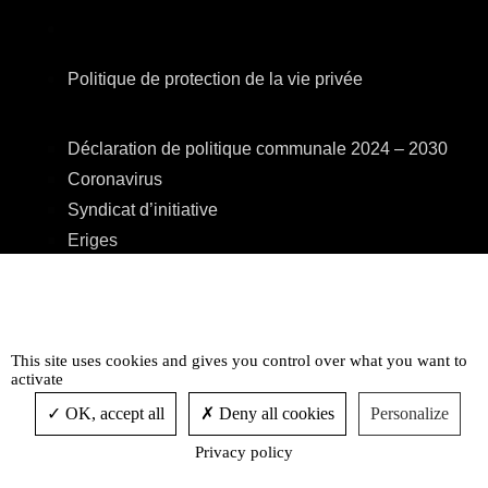
Politique de protection de la vie privée
Déclaration de politique communale 2024 – 2030
Coronavirus
Syndicat d’initiative
Eriges
A.R.E.B.S.
C.P.A.S.
Centre Culturel
This site uses cookies and gives you control over what you want to
Accessibilité
activate
OK, accept all
Deny all cookies
Personalize
Privacy policy