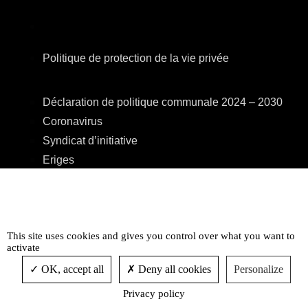
Politique de protection de la vie privée
Déclaration de politique communale 2024 – 2030
Coronavirus
Syndicat d’initiative
Eriges
A.R.E.B.S.
C.P.A.S.
Centre Culturel
This site uses cookies and gives you control over what you want to
Accessibilité
activate
OK, accept all
Deny all cookies
Personalize
Privacy policy