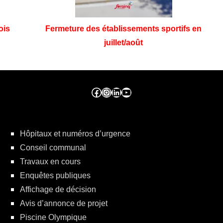
ois
Fermeture des établissements sportifs en
juillet/août
Facebook ville de seraing
Instragram ville de seraing
linkedin – ville de seraing
YouTube
Hôpitaux et numéros d’urgence
Conseil communal
Travaux en cours
Enquêtes publiques
Affichage de décision
Avis d’annonce de projet
Piscine Olympique