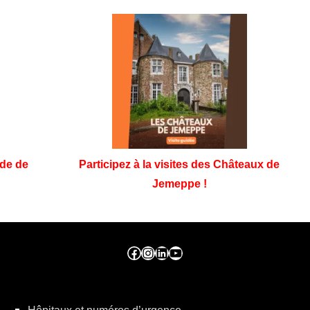
rde de
Participez à la visites des Châteaux de
Jemeppe !
Facebook ville de seraing
Instragram ville de seraing
linkedin – ville de seraing
YouTube