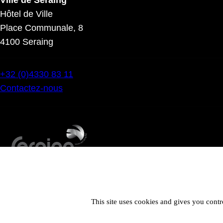
Ville de Seraing
Hôtel de Ville
Place Communale, 8
4100 Seraing
+32 (0)4330 83 11
Contactez-nous
This site uses cookies and gives you contr