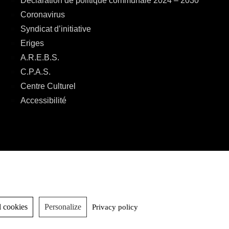
Déclaration de politique communale 2024 – 2030
Coronavirus
Syndicat d’initiative
Eriges
A.R.E.B.S.
C.P.A.S.
Centre Culturel
Accessibilité
 cookies
Personalize
Privacy policy