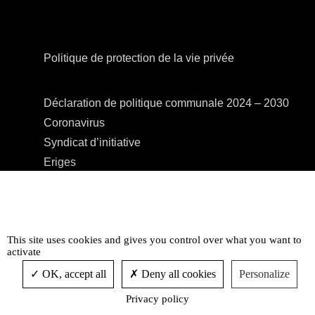
Politique de protection de la vie privée
Déclaration de politique communale 2024 – 2030
Coronavirus
Syndicat d’initiative
Eriges
A.R.E.B.S.
C.P.A.S.
Centre Culturel
This site uses cookies and gives you control over what you want to
Accessibilité
activate
OK, accept all
Deny all cookies
Personalize
Privacy policy