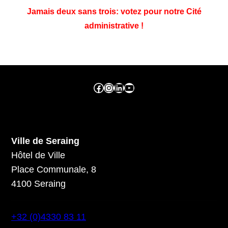
Jamais deux sans trois: votez pour notre Cité
administrative !
Facebook ville de seraing
Instragram ville de seraing
linkedin – ville de seraing
YouTube
Ville de Seraing
Hôtel de Ville
Place Communale, 8
4100 Seraing
+32 (0)4330 83 11