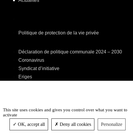
Actualités
Politique de protection de la vie privée
Déclaration de politique communale 2024 – 2030
Coronavirus
Syndicat d’initiative
Eriges
A.R.E.B.S.
C.P.A.S.
Centre Culturel
This site uses cookies and gives you control over what you want to
Accessibilité
activate
OK, accept all
Deny all cookies
Personalize