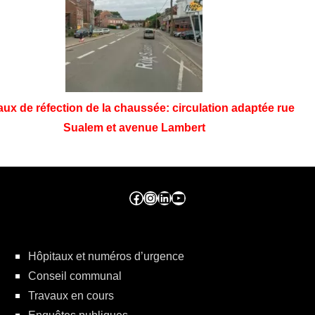
aux de réfection de la chaussée: circulation adaptée rue
Sualem et avenue Lambert
Facebook ville de seraing
Instragram ville de seraing
linkedin – ville de seraing
YouTube
Hôpitaux et numéros d’urgence
Conseil communal
Travaux en cours