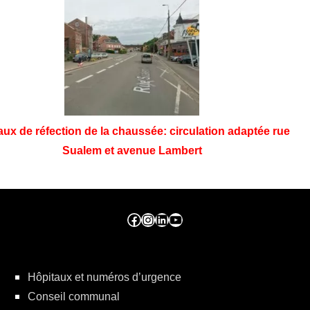
aux de réfection de la chaussée: circulation adaptée rue
Sualem et avenue Lambert
Facebook ville de seraing
Instragram ville de seraing
linkedin – ville de seraing
YouTube
Hôpitaux et numéros d’urgence
Conseil communal