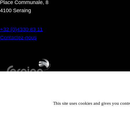
Place Communale, 8
4100 Seraing
+32 (0)4330 83 11
Contactez-nous
This site uses cookies and gives you contr