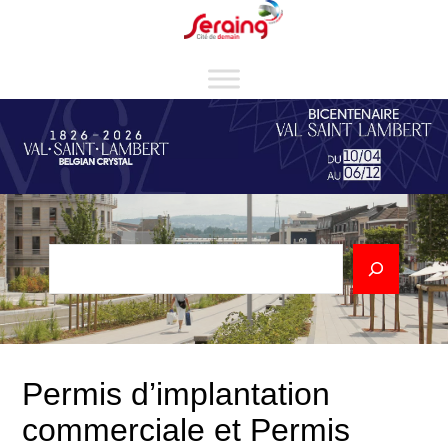
Aller
Cookies management panel
au
contenu
Rechercher
Permis d’implantation
commerciale et Permis