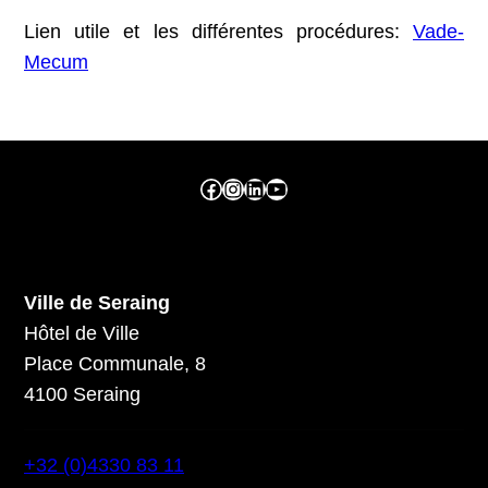
Lien utile et les différentes procédures:
Vade-
Mecum
Facebook ville de seraing
Instragram ville de seraing
linkedin – ville de seraing
YouTube
Ville de Seraing
Hôtel de Ville
Place Communale, 8
4100 Seraing
+32 (0)4330 83 11