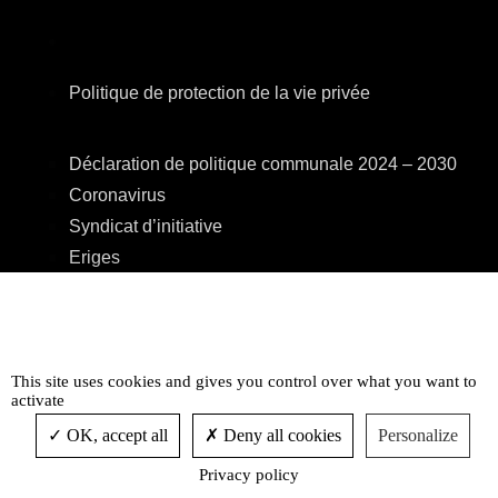
Politique de protection de la vie privée
Déclaration de politique communale 2024 – 2030
Coronavirus
Syndicat d’initiative
Eriges
A.R.E.B.S.
C.P.A.S.
Centre Culturel
Accessibilité
This site uses cookies and gives you control over what you want to
activate
OK, accept all
Deny all cookies
Personalize
Privacy policy