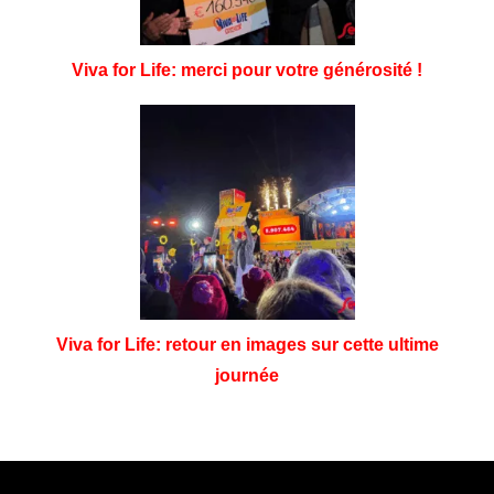
Viva for Life: merci pour votre générosité !
Viva for Life: retour en images sur cette ultime
journée