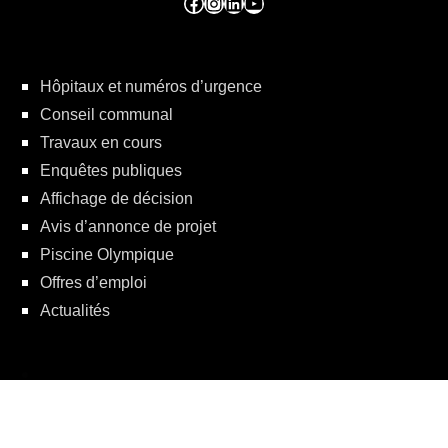
Facebook ville de seraing
Instragram ville de seraing
linkedin – ville de seraing
YouTube
Hôpitaux et numéros d’urgence
Conseil communal
Travaux en cours
Enquêtes publiques
Affichage de décision
Avis d’annonce de projet
Piscine Olympique
Offres d’emploi
Actualités
Politique de protection de la vie privée