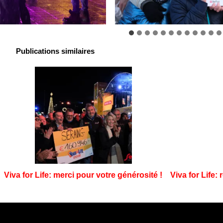
Publications similaires
Viva for Life: merci pour votre générosité !
Viva for Life: