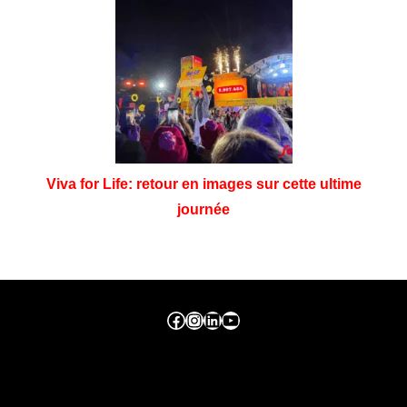
Viva for Life: retour en images sur cette ultime
journée
Facebook ville de seraing
Instragram ville de seraing
linkedin – ville de seraing
YouTube