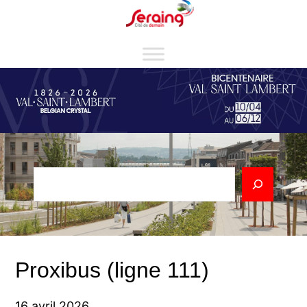
Aller
Cookies management panel
au
contenu
Rechercher
Proxibus (ligne 111)
16 avril 2026