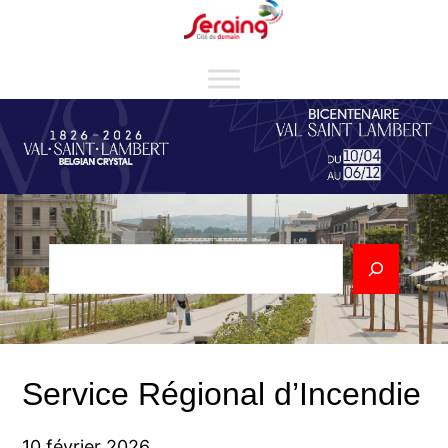
Aller
Cookies management panel
au
contenu
Rechercher
Service Régional d’Incendie
10 février 2026