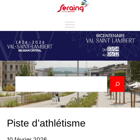
Aller
Cookies management panel
au
contenu
Rechercher
Piste d’athlétisme
10 février 2026