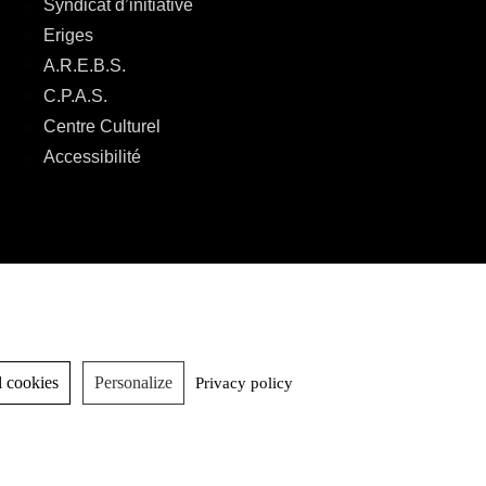
Syndicat d’initiative
Eriges
A.R.E.B.S.
C.P.A.S.
Centre Culturel
Accessibilité
 cookies
Personalize
Privacy policy