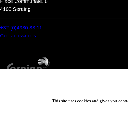
Place Communale, 8
4100 Seraing
+32 (0)4330 83 11
Contactez-nous
This site uses cookies and gives you contr