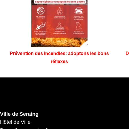
Prévention des incendies: adoptons les bons
D
réflexes
Ville de Seraing
Hôtel de Ville