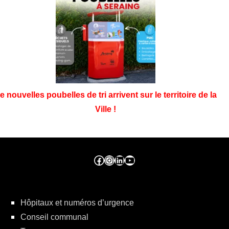
e nouvelles poubelles de tri arrivent sur le territoire de la
Ville !
Facebook ville de seraing
Instragram ville de seraing
linkedin – ville de seraing
YouTube
Hôpitaux et numéros d’urgence
Conseil communal